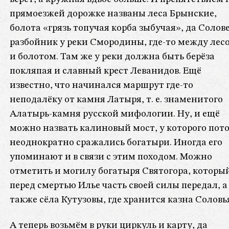
прямоезжей дорожке названы леса Брынские,
болота «грязь топучая корба зыбучая», да Солов
разбойник у реки Смородины, где-то между лес
и болотом. Там же у реки должна быть берёза
покляпая и славный крест Леванидов. Ещё
известно, что начинался маршрут где-то
неподалёку от камня Латыря, т. е. знаменитого
Алатырь-камня русской мифологии. Ну, и ещё
можно назвать калиновый мост, у которого пот
неоднократно сражались богатыри. Иногда его
упоминают и в связи с этим походом. Можно
отметить и могилу богатыря Святогора, которы
перед смертью Илье часть своей силы передал, а
также сёла Кутузовы, где хранится казна Соловь
А теперь возьмём в руки циркуль и карту, да