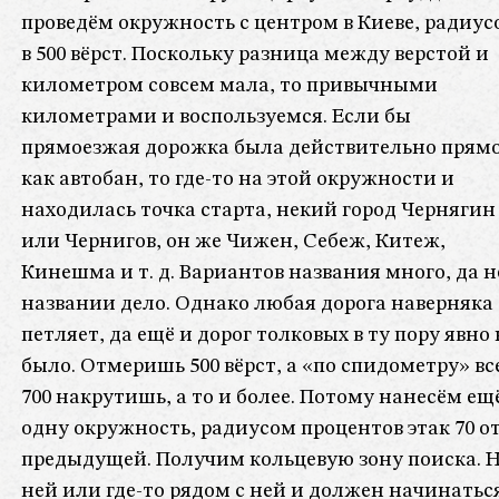
проведём окружность с центром в Киеве, радиус
в 500 вёрст. Поскольку разница между верстой и
километром совсем мала, то привычными
километрами и воспользуемся. Если бы
прямоезжая дорожка была действительно прямо
как автобан, то где-то на этой окружности и
находилась точка старта, некий город Чернягин
или Чернигов, он же Чижен, Себеж, Китеж,
Кинешма и т. д. Вариантов названия много, да н
названии дело. Однако любая дорога наверняка
петляет, да ещё и дорог толковых в ту пору явно 
было. Отмеришь 500 вёрст, а «по спидометру» вс
700 накрутишь, а то и более. Потому нанесём ещ
одну окружность, радиусом процентов этак 70 о
предыдущей. Получим кольцевую зону поиска. 
ней или где-то рядом с ней и должен начинатьс