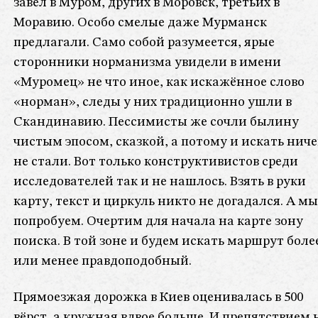
завёл в Муром, других в Моровск, третьих в
Моравию. Особо смелые даже Мурманск
предлагали. Само собой разумеется, ярые
сторонники норманизма увидели в имени
«Муромец» не что иное, как искажённое слово
«норман», следы у них традиционно ушли в
Скандинавию. Пессимисты же сочли былину
чистым эпосом, сказкой, а потому и искать ниче
не стали. Вот только конструктивистов среди
исследователей так и не нашлось. Взять в руки
карту, текст и циркуль никто не догадался. А мы
попробуем. Очертим для начала на карте зону
поиска. В той зоне и будем искать маршрут боле
или менее правдоподобный.
Прямоезжая дорожка в Киев оценивалась в 500
вёрст, а кружная вдвое больше. И препятствием 