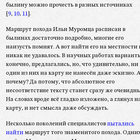
былину можно прочесть в разных источниках
[
9
,
10
,
11
].
Маршрут похода Ильи Муромца расписан в
былинах достаточно подробно, многие его
наизусть помнят. А вот найти его на местности 
никак не удавалось. В научных работах вариант
конечно, предлагались, но, что удивительно, ни
один из них на карту не нанесён даже эскизно. 
почему? Да потому, что абсолютное его
несоответствие тексту станет сразу же очевидн
На словах вроде всё гладко изложено, а глянул н
карту, и нет смысла даже обсуждать.
Несколько поколений специалистов
пытались
найти
маршрут того знаменитого похода. Одних