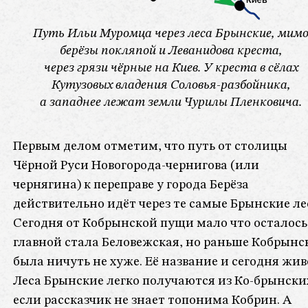
Путь Ильи Муромца через леса Брынские, мим
берёзы покляпой и Леванидова креста,
через грязи чёрные на Киев. У креста в сёлах
Кутузовых владения Соловья-разбойника,
а западнее лежат земли Чурилы Пленковича.
Первым делом отметим, что путь от столицы
Чёрной Руси Новогорода-чернигова (или
чернягина) к переправе у города Берёза
действительно идёт через те самые Брынские ле
Сегодня от Кобрынской пущи мало что осталось
главной стала Беловежская, но раньше Кобрынс
была ничуть не хуже. Её название и сегодня жив
Леса Брынские легко получаются из Ко-брынски
если рассказчик не знает топонима Кобрин. А