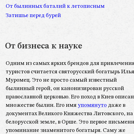
От былинных баталий к летописным
Затишье перед бурей
От бизнеса к науке
Одним из самых ярких брендов для привлечени
туристов считается святорусский богатырь Иль
Муромец. Это не просто самый известный
былинный герой, он канонизирован русской
православной церковью. Его поход в Киев описан
множестве былин. Его имя
упомянуто
даже в
документах Великого Княжества Литовского, на
белорусской земле, в Орше. Это первое письмен
упоминание знаменитого богатыря. Саму же