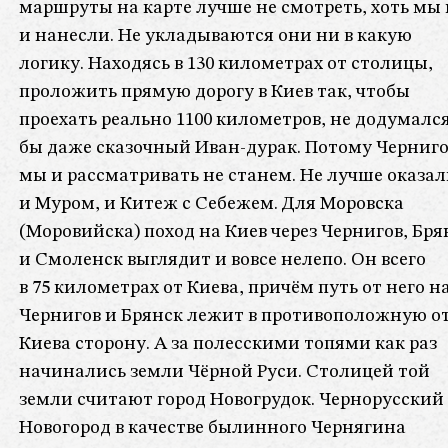
маршруты на карте лучше не смотреть, хоть мы 
и нанесли. Не укладываются они ни в какую
логику. Находясь в 130 километрах от столицы,
проложить прямую дорогу в Киев так, чтобы
проехать реально 1100 километров, не додумалс
бы даже сказочный Иван-дурак. Потому Черниго
мы и рассматривать не станем. Не лучше оказал
и Муром, и Китеж с Себежем. Для Моровска
(Моровийска) поход на Киев через Чернигов, Бря
и Смоленск выглядит и вовсе нелепо. Он всего
в 75 километрах от Киева, причём путь от него н
Чернигов и Брянск лежит в противоположную о
Киева сторону. А за полесскими топями как раз
начинались земли Чёрной Руси. Столицей той
земли считают город Новогрудок. Чернорусский
Новогород в качестве былинного Чернягина