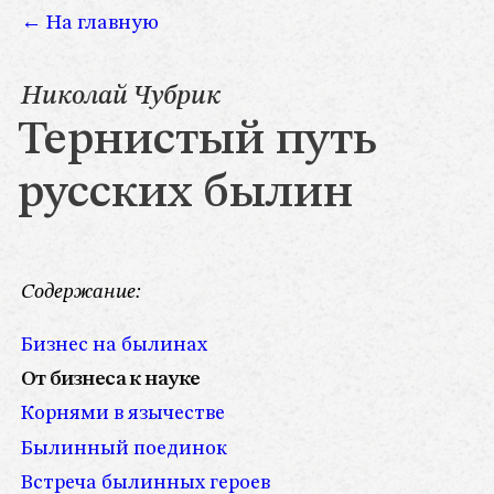
←
На главную
Николай Чубрик
Тернистый путь
русских былин
Содержание:
Бизнес на былинах
От бизнеса к науке
Корнями в язычестве
Былинный поединок
Встреча былинных героев