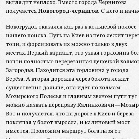
выглядит неплохо. Вместо города Чернигова
получается
Новогород-чернигов.
С него и начн
Новогрудок оказался как раз в кольцевой полосе
нашего поиска. Путь на Киев из него лежит чере
топи, и форсировать их можно только в двух
местах. Первый вариант, это узкая горловина бо
почти полностью перерезанная цепочкой холмо
Загородья. Находится эта горловина у города
Берёза. А вторая дорожка через болота лежит
существенно дальше, она идёт по холмам
Мозырского Полесья и главным звеном пути тут
можно назвать переправу Калинковичи—Мозыр
Вот и получается, что на дороге в Киев и берёза
покляпая у болот выросла, и калиновый мост
имеется. Проложим маршрут богатыря от